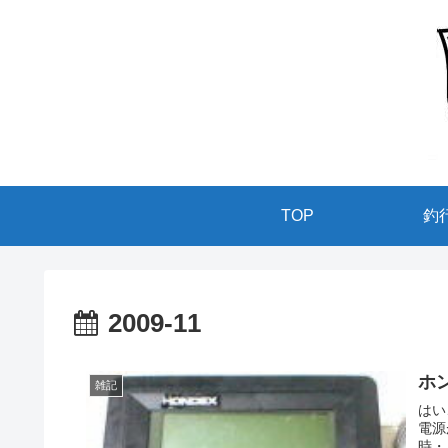
TOP
釣
2009-11
ホ
雑記
はい
電源