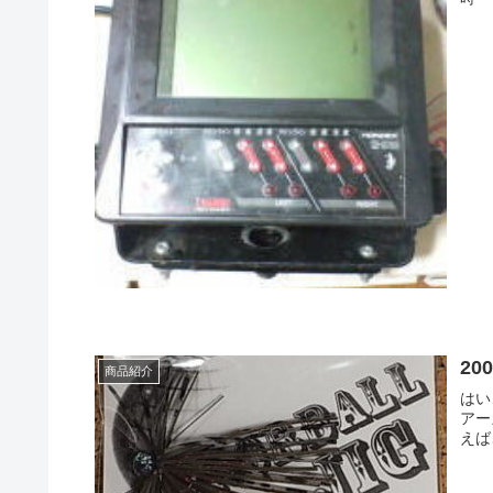
20
商品紹介
はい
アーズの新
えば