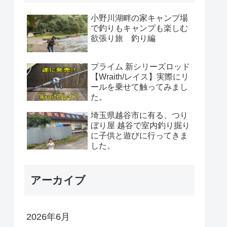
小野川湖畔の家キャンプ場
で釣りもキャンプも楽しむ
欲張り旅 釣り編
プライム 新シリーズロッド
【Wraith/レイス】実際にリ
ールを乗せて触ってみまし
た。
埼玉県越谷市に有る、つり
ぼり屋 越谷で室内釣り掘り
に子供と遊びに行ってきま
した。
アーカイブ
2026年6月