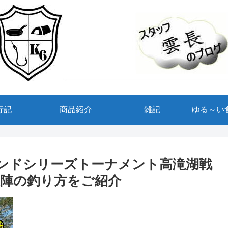
行記
商品紹介
雑記
ゆる～い
イランドシリーズトーナメント高滝湖戦
陣の釣り方をご紹介