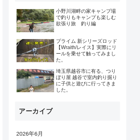
小野川湖畔の家キャンプ場
で釣りもキャンプも楽しむ
欲張り旅 釣り編
プライム 新シリーズロッド
【Wraith/レイス】実際にリ
ールを乗せて触ってみまし
た。
埼玉県越谷市に有る、つり
ぼり屋 越谷で室内釣り掘り
に子供と遊びに行ってきま
した。
アーカイブ
2026年6月