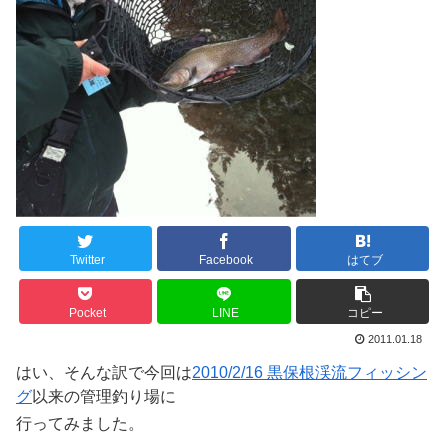
Twitter
Facebook
はてブ
Pocket
LINE
コピー
2011.01.18
はい、そんな訳で今回は
2010/2/16 黒保根渓流フィッシン
グ
以来の管理釣り場に
行ってみました。