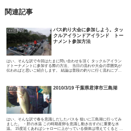
関連記事
バス釣り大会に参加しよう。タッ
釣行記
クルアイランドアイランド トー
ナメント参加方法
はい、そんな訳で今回はたまに問い合わせを頂く タックルアイラン
ドトーナメントに参加する際の方法、 当日の流れや大会の雰囲気が
伝わればと思いご紹介します。 結論は普段の釣りに行く流れにプラ
ス店舗orネットから ...
2010/3/19 千葉県君津市三島湖
釣行記
はい、そんな訳で春を意識しだしたバスを 狙いに三島湖に行ってみ
ました。 ・肝の水温 この時期産卵を意識し動き出すのに重要な水
温。 15度近くあればシャローに上がっている個体は増えてくると 思