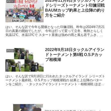
2025年11月9日タックルアイラン
釣行記
ドシリーズトーナメント印旛沼戦
BAUMカップ釣果と上位陣の釣り
方をご紹介
はい、そんな訳で今年も開催となった印旛沼戦、昨年は2024年7月21
日の真夏の開始でしたが、 今年は打って変って立冬、晩秋とらしく
気温12℃、水温13℃で スタート直後は強めの雨と風も若干ふき、寒
さが際立つ一日での開催となりまし...
2022年9月18日タックルアイラン
釣行記
ドトーナメント第6戦 O.S.Pカッ
プ相模湖
はい、そんな訳で9月18日に行われたタックルアイランド シリーズト
ーナメント最終戦、O.S.Pカップ相模湖戦の 結果と上位陣のパター
ンをご紹介。 ・タックルアイランドトーナメント・相模湖戦 ほぼ毎
年相模湖はは...