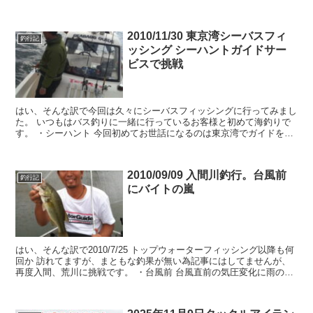
われます。 ...
2010/11/30 東京湾シーバスフィ
釣行記
ッシング シーハントガイドサー
ビスで挑戦
はい、そんな訳で今回は久々にシーバスフィッシングに行ってみまし
た。 いつもはバス釣りに一緒に行っているお客様と初めて海釣りで
す。 ・シーハント 今回初めてお世話になるのは東京湾でガイドをし
ているシーハントさん ...
2010/09/09 入間川釣行。台風前
釣行記
にバイトの嵐
はい、そんな訳で2010/7/25 トップウォーターフィッシング以降も何
回か 訪れてますが、まともな釣果が無い為記事にはしてませんが、
再度入間、荒川に挑戦です。 ・台風前 台風直前の気圧変化に雨の降
りだし！...