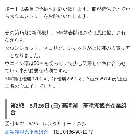
ボートは各自で予約をお願い致します。船が確保できてか
ら大会エントリーをお願いいたします。
春の第1戦に新利根川。3年前春開催の時は風に悩まされ
ながらも
ダウンショット、ネコリグ、シャッドが上位陣の入賞ルア
ーとなりました。
ウエイン率は50％を切っていて少し気難しい魚に合わせ
ていく事が必要な時期ですね。
3年前は優勝3200ｇ、準優勝2690ｇ、3位が2514gが上位
三名のウエイトでした。
第2戦 5月26日 (日) 高滝湖 高滝湖観光企業組
合
受付4/22～5/25 レンタルボートのみ
高滝湖観光企業組合
TEL 0436-98-1277