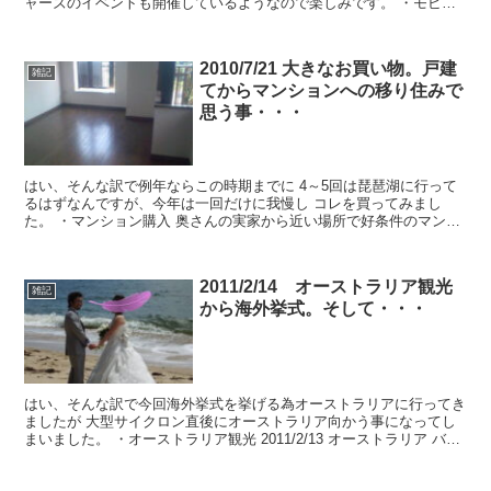
ャーズのイベントも開催しているようなので楽しみです。 ・モビリ
ティーリゾートもてぎ 「ツイン...
2010/7/21 大きなお買い物。戸建
雑記
てからマンションへの移り住みで
思う事・・・
はい、そんな訳で例年ならこの時期までに 4～5回は琵琶湖に行って
るはずなんですが、今年は一回だけに我慢し コレを買ってみまし
た。 ・マンション購入 奥さんの実家から近い場所で好条件のマンシ
ョンが有った為 人生におい...
2011/2/14 オーストラリア観光
雑記
から海外挙式。そして・・・
はい、そんな訳で今回海外挙式を挙げる為オーストラリアに行ってき
ましたが 大型サイクロン直後にオーストラリア向かう事になってし
まいました。 ・オーストラリア観光 2011/2/13 オーストラリア バラ
マンディー釣行。でも書...