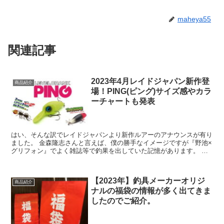
maheya55
関連記事
2023年4月レイドジャパン新作登
商品紹介
場！PING(ピング)サイズ感やカラ
ーチャートも発表
はい、そんな訳でレイドジャパンより新作ルアーのアナウンスが有り
ました。 金森隆志さんと言えば、僕の勝手なイメージですが『野池×
グリフォン』でよく雑誌等で釣果を出していた記憶があります。 越
谷タックルアイランド・レイドジャ...
【2023年】釣具メーカーオリジ
商品紹介
ナルの福袋の情報が多く出てきま
したのでご紹介。