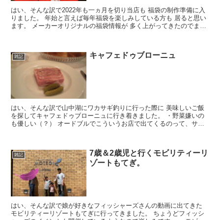
はい、そんな訳で2022年も一ヵ月を切り当店も 福袋の制作準備に入
りました。 年始と言えば毎年福袋を楽しみしている方も 居ると思い
ます。 メーカーオリジナルの福袋情報が 多く上がってきたのでまと
めてご紹介。 ...
キャフェドゥブローニュ
雑記
はい、そんな訳で山中湖にワカサギ釣りに行った際に 美味しいご飯
を探してキャフェドゥブローニュに行き着きました。 ・野菜嫌いの
も優しい（？） オードブルでこういうお店で出てくるのって、サラ
ダが多いと思うのですが、 野菜...
7歳＆2歳児と行くモビリティーリ
雑記
ゾートもてぎ。
はい、そんな訳で娘が好きなフィッシャーズさんの動画に出てきた
モビリティーリゾートもてぎに行ってきました。 ちょうどフィッシ