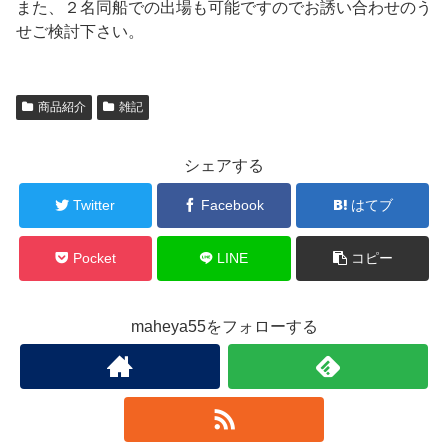
また、２名同船での出場も可能ですのでお誘い合わせのう
せご検討下さい。
商品紹介
雑記
シェアする
Twitter
Facebook
はてブ
Pocket
LINE
コピー
maheya55をフォローする