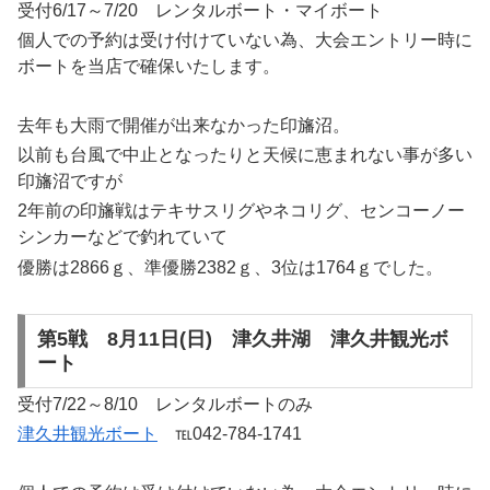
受付6/17～7/20 レンタルボート・マイボート
個人での予約は受け付けていない為、大会エントリー時に
ボートを当店で確保いたします。
去年も大雨で開催が出来なかった印旛沼。
以前も台風で中止となったりと天候に恵まれない事が多い
印旛沼ですが
2年前の印旛戦はテキサスリグやネコリグ、センコーノー
シンカーなどで釣れていて
優勝は2866ｇ、準優勝2382ｇ、3位は1764ｇでした。
第5戦 8月11日(日) 津久井湖 津久井観光ボ
ート
受付7/22～8/10 レンタルボートのみ
津久井観光ボート
℡042-784-1741