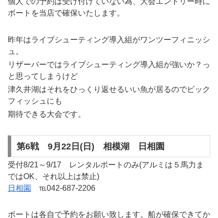
個人での予約は受け付けていない為、大会エントリー時に
ボートを当店で確保いたします。
昨年はライブシューティング導入組がワンツーフィニッシ
ュ。
リザーバーではライブシューティング導入組が強いか？っ
と思ってしまうけど
津久井湖はそれをひっくり返せるいい魚が居るのでビック
フィッシュにも
期待できる大会です。
第6戦 9月22日(日) 相模湖 日相園
受付8/21～9/17 レンタルボートのみ(アルミは５馬力ま
ではOK、それ以上は禁止)
日相園
℡042-687-2206
ボートは各自で予約をお願い致します。船が確保できてか