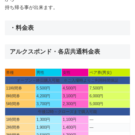
持ち帰る事が出来ます。
・料金表
アルクスポンド・各店共通料金表
券種
男性
女性
ペア券(男女)
オープン～終日購入可能 ※ご入場時よりご利用時間保証
11時間券
5,500円
4,500円
7,500円
8時間券
4,200円
3,100円
6,000円
5時間券
3,700円
2,300円
5,000円
午後12時～クローズまで購入可能
1時間券
1,300円
1,100円
—
2時間券
1,900円
1,400円
—