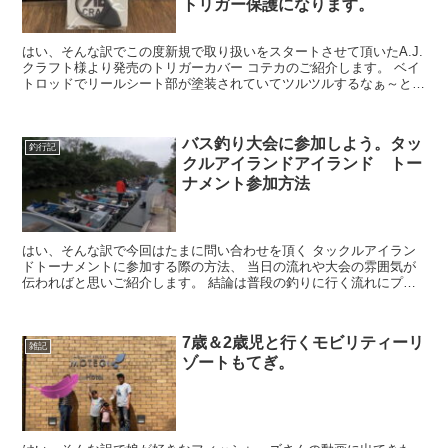
トリガー保護になります。
はい、そんな訳でこの度新規で取り扱いをスタートさせて頂いたA.J.
クラフト様より発売のトリガーカバー コテカのご紹介します。 ベイ
トロッドでリールシート部が塗装されていてツルツルするなぁ～とか
一日中ジグをしゃくってトリガーを挟...
バス釣り大会に参加しよう。タッ
釣行記
クルアイランドアイランド トー
ナメント参加方法
はい、そんな訳で今回はたまに問い合わせを頂く タックルアイラン
ドトーナメントに参加する際の方法、 当日の流れや大会の雰囲気が
伝わればと思いご紹介します。 結論は普段の釣りに行く流れにプラ
ス店舗orネットから ...
7歳＆2歳児と行くモビリティーリ
雑記
ゾートもてぎ。