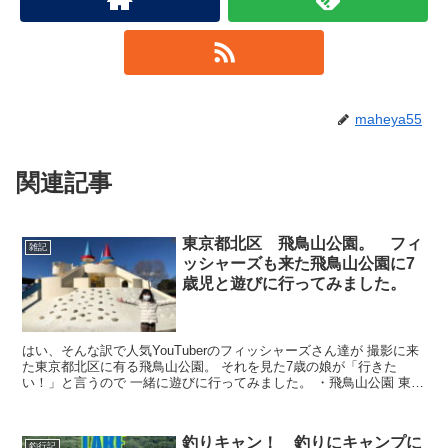
maheya55
関連記事
東京都北区 飛鳥山公園。 フィ
雑記
ッシャーズも来た飛鳥山公園に7
歳児と遊びに行ってみました。
はい、そんな訳で人気YouTuberのフィッシャーズさん達が 撮影に来
た東京都北区に有る飛鳥山公園。 それを見た7歳の娘が「行きた
い！」と言うので 一緒に遊びに行ってみました。 ・飛鳥山公園 東京
都北区王子１丁...
釣りキャン！ 釣りにキャンプに
釣行記