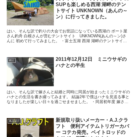
SUPも楽しめる西湖 湖畔のテン
トサイト UNKNOWN（あんの～
ン）に行ってきました。
はい、そんな訳で釣りの大会でお世話になっている西湖の ボート屋
さん釣舟 白根さんが営むテントサイト UNKNOWN(あんの～ン)さ
んに 初めて行ってみました。 ・富士五湖 西湖 湖畔のテントサイト
UNKOWN あんの...
2011年12月12日 ミニウサギの
雑記
ハナとの半生
はい、そんな訳で嫁さんと結婚と同時に同居が始まったミニウサギの
ハナとの生活を書き綴ってみます。 結論2年で僕はハナを見送る事と
なりましたが楽しい日々を過ごせませました。 ・同居初年度 嫁さん
が7年前ぐらいに...
新規取り扱いメーカー・A.J.クラ
商品紹介
フト 便利アイテムトリガーカバ
ー コテカ発売。ベイトロッドの