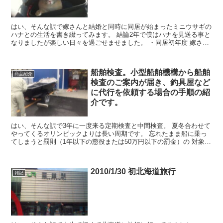
はい、そんな訳で嫁さんと結婚と同時に同居が始まったミニウサギの
ハナとの生活を書き綴ってみます。 結論2年で僕はハナを見送る事と
なりましたが楽しい日々を過ごせませました。 ・同居初年度 嫁さん
が7年前ぐらいに...
船舶検査。小型船舶機構から船舶
商品紹介
検査のご案内が届き、釣具屋など
に代行を依頼する場合の手順の紹
介です。
はい、そんな訳で3年に一度来る定期検査と中間検査。 夏冬合わせて
やってくるオリンピックよりは長い周期です。 忘れたまま船に乗っ
てしまうと罰則（1年以下の懲役または50万円以下の罰金）の 対象に
なります。 船舶検査は船...
2010/1/30 初北海道旅行
雑記