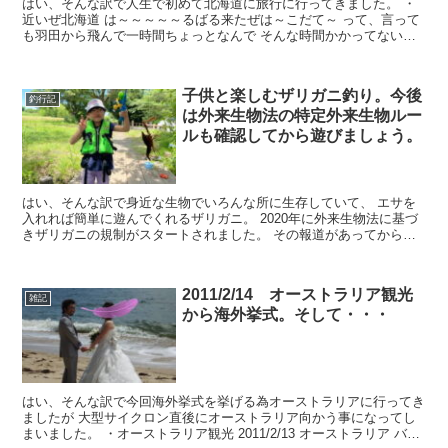
はい、そんな訳で人生で初めて北海道に旅行に行ってきました。 ・
近いぜ北海道 は～～～～～るばる来たぜは～こだて～ って、言って
も羽田から飛んで一時間ちょっとなんで そんな時間かかってない
け...
子供と楽しむザリガニ釣り。今後
釣行記
は外来生物法の特定外来生物ルー
ルも確認してから遊びましょう。
はい、そんな訳で身近な生物でいろんな所に生存していて、 エサを
入れれば簡単に遊んでくれるザリガニ。 2020年に外来生物法に基づ
きザリガニの規制がスタートされました。 その報道があってからう
ちの嫁さんも釣ったりして捕まえち...
2011/2/14 オーストラリア観光
雑記
から海外挙式。そして・・・
はい、そんな訳で今回海外挙式を挙げる為オーストラリアに行ってき
ましたが 大型サイクロン直後にオーストラリア向かう事になってし
まいました。 ・オーストラリア観光 2011/2/13 オーストラリア バラ