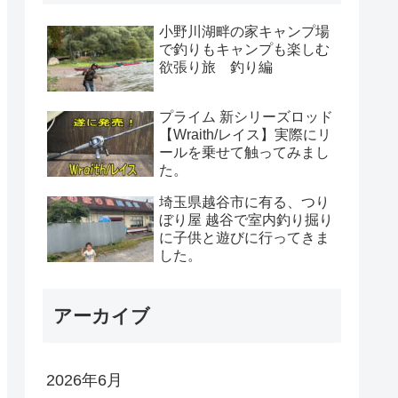
小野川湖畔の家キャンプ場
で釣りもキャンプも楽しむ
欲張り旅 釣り編
プライム 新シリーズロッド
【Wraith/レイス】実際にリ
ールを乗せて触ってみまし
た。
埼玉県越谷市に有る、つり
ぼり屋 越谷で室内釣り掘り
に子供と遊びに行ってきま
した。
アーカイブ
2026年6月