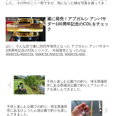
した。 その中のごく一部ですが、気になった物を写真を撮ってきた
ので ご紹介します。 ...
遂に発売！アブガルシ アンバサ
商品紹介
ダー100周年記念のCDLをチェッ
ク
はい、そんな訳で遂に2021年発売となった アブガルシ アンバサダー
100周年記念のCDLシリーズ。 今回発売となったのは
4500CDL/4501CDL 5500CDL/5501CDL 6500CDL/650...
子供と楽しむ公園での釣り。埼玉県蓮田
市にある西城沼公園で釣りとアスレチッ
クを楽しんできました。
子供と楽しむ公園での釣り。埼玉県蓮田
市にあるひょうたん池公園で釣りを楽し
んできました。