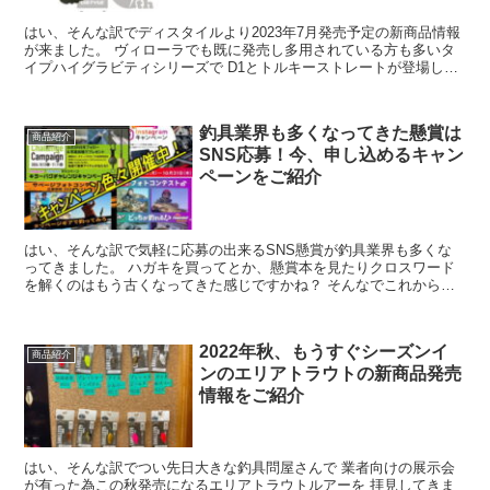
はい、そんな訳でディスタイルより2023年7月発売予定の新商品情報
が来ました。 ヴィローラでも既に発売し多用されている方も多いタ
イプハイグラビティシリーズで D1とトルキーストレートが登場しま
す。 そして10thアニバー...
釣具業界も多くなってきた懸賞は
商品紹介
SNS応募！今、申し込めるキャン
ペーンをご紹介
はい、そんな訳で気軽に応募の出来るSNS懸賞が釣具業界も多くな
ってきました。 ハガキを買ってとか、懸賞本を見たりクロスワード
を解くのはもう古くなってきた感じですかね？ そんなでこれから応
募できる釣具用品のSNS懸賞をご紹介。 ...
2022年秋、もうすぐシーズンイ
商品紹介
ンのエリアトラウトの新商品発売
情報をご紹介
はい、そんな訳でつい先日大きな釣具問屋さんで 業者向けの展示会
が有った為この秋発売になるエリアトラウトルアーを 拝見してきま