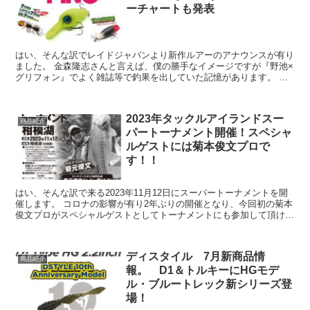
ーチャートも発表
はい、そんな訳でレイドジャパンより新作ルアーのアナウンスが有り
ました。 金森隆志さんと言えば、僕の勝手なイメージですが『野池×
グリフォン』でよく雑誌等で釣果を出していた記憶があります。 越
谷タックルアイランド・レイドジャ...
2023年タックルアイランドスー
商品紹介
パートーナメント開催！スペシャ
ルゲストには菊本俊文プロで
す！！
はい、そんな訳で来る2023年11月12日にスーパートーナメントを開
催します。 コロナの影響が有り2年ぶりの開催となり、今回初の菊本
俊文プロがスペシャルゲストとしてトーナメントにも参加して頂ける
事となりました。 ・2023年...
ディスタイル 7月新商品情
商品紹介
報。 D1＆トルキーにHGモデ
ル・ブルートレック新シリーズ登
場！