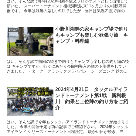
はい、そんな訳で昨年(2023年)菊本俊文プロがゲストとして出場して
頂いた、 スーパートーナメント相模湖戦以来11ヶ月ぶりの相模湖開
催です。 今年は残暑の厳しい9月でしたが、当日は気温21度で雨の降
る中スタートとなりました。 ...
小野川湖畔の家キャンプ場で釣り
釣行記
もキャンプも楽しむ欲張り旅 キ
ャンプ・料理編
はい、そんな訳で前回の続きで釣りもキャンプも楽しむの釣り編の後
は キャンプですが、行くにあたり今回初導入の物の下準備をしてい
きました。 ・ターク クラシックフライパン シーズニング 鉄のフ
ライパンは熱伝導も良く保温...
2024年4月21日 タックルアイラ
釣行記
ンドトーナメント第1戦 新利根
川 釣果と上位陣の釣り方をご紹
介
はい、そんな訳で今年もタックルアイランドトーナメントが始まりま
した。 今年の開催予定は前の記事でご確認下さい。 2024年タックル
アイランド シリーズトーナメント日程決定。 暖かい日が続き、当日