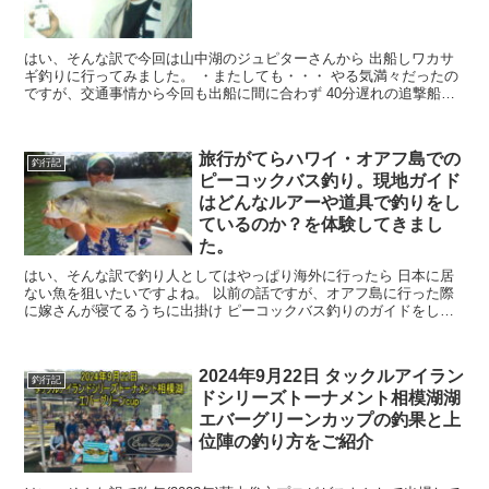
はい、そんな訳で今回は山中湖のジュピターさんから 出船しワカサ
ギ釣りに行ってみました。 ・またしても・・・ やる気満々だったの
ですが、交通事情から今回も出船に間に合わず 40分遅れの追撃船か
ら合流しての開始で...
旅行がてらハワイ・オアフ島での
釣行記
ピーコックバス釣り。現地ガイド
はどんなルアーや道具で釣りをし
ているのか？を体験してきまし
た。
はい、そんな訳で釣り人としてはやっぱり海外に行ったら 日本に居
ない魚を狙いたいですよね。 以前の話ですが、オアフ島に行った際
に嫁さんが寝てるうちに出掛け ピーコックバス釣りのガイドをして
もらいました。 ・予約と集...
2024年9月22日 タックルアイラン
釣行記
ドシリーズトーナメント相模湖湖
エバーグリーンカップの釣果と上
位陣の釣り方をご紹介