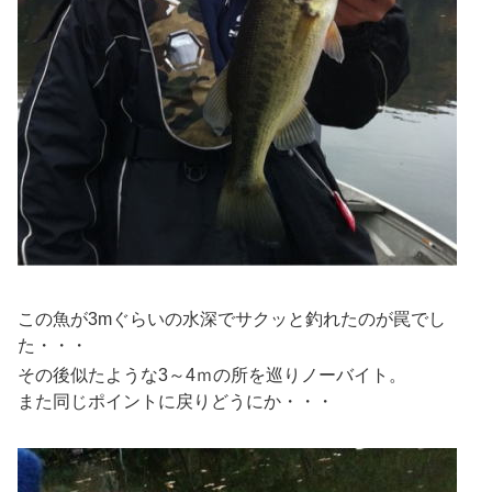
この魚が3mぐらいの水深でサクッと釣れたのが罠でし
た・・・
その後似たような3～4ｍの所を巡りノーバイト。
また同じポイントに戻りどうにか・・・