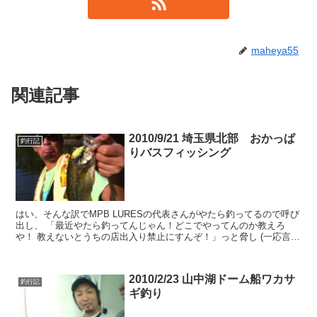
maheya55
関連記事
2010/9/21 埼玉県北部 おかっぱ
釣行記
りバスフィッシング
はい、そんな訳でMPB LURESの代表さんがやたら釣ってるので呼び
出し、 「最近やたら釣ってんじゃん！どこでやってんのか教えろ
や！ 教えないとうちの店出入り禁止にすんぞ！」っと脅し (一応言っ
ておくと、冗談ですよ) 一緒に野池...
2010/2/23 山中湖ドーム船ワカサ
釣行記
ギ釣り