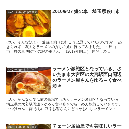
2010/9/27 燈の車 埼玉県狭山市
ゆる～い食べ歩きブログ
はい、そんな訳で2日連続で釣りに行こうと思っていたのですが、 起
きられず、友人とラーメンの探しの旅に行ってみました。 ・狭山
市 燈の車 初訪問の燈の車さん （2017年閉店） 鰹だしの...
ラーメン激戦区となっている、さ
ゆる～い食べ歩きブログ
いたま市大宮区の大宮駅西口周辺
のラーメン屋さんをゆる～く食べ
歩き
はい、そんな訳で以前の職場でもありラーメン激戦区となっている
埼玉県の大宮駅周辺をゆるり食べ歩きでらーめん散策していきます。
・つけめん 蕾 うちに来るお客さんにどっかおいしいラーメン・つ
け麺屋ありますか？ って聞く...
チェーン居酒屋でも美味しいラー
ゆる～い食べ歩きブログ