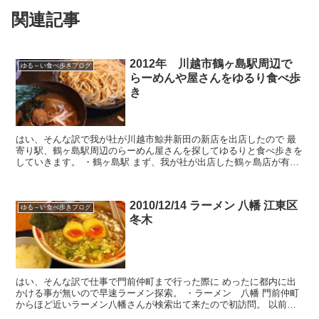
関連記事
2012年 川越市鶴ヶ島駅周辺で
ゆる～い食べ歩きブログ
らーめんや屋さんをゆるり食べ歩
き
はい、そんな訳で我が社が川越市鯨井新田の新店を出店したので 最
寄り駅、鶴ヶ島駅周辺のらーめん屋さんを探してゆるりと食べ歩きを
していきます。 ・鶴ヶ島駅 まず、我が社が出店した鶴ヶ島店が有る
最寄り駅の鶴ヶ島駅ですが ...
2010/12/14 ラーメン 八幡 江東区
ゆる～い食べ歩きブログ
冬木
はい、そんな訳で仕事で門前仲町まで行った際に めったに都内に出
かける事が無いので早速ラーメン探索。 ・ラーメン 八幡 門前仲町
からほど近いラーメン八幡さんが検索出て来たので初訪問。 以前の
2010/11/21...