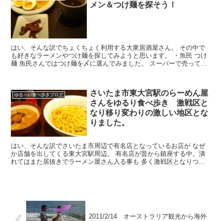
メン＆つけ麺を探そう！
はい、そんな訳でちょくちょく利用する大衆居酒屋さん。 その中で
も好きなラーメンやつけ麺を探してみようと思います。 ・魚民 つけ
麺 魚民さんではつけ麺を〆に選んでみました。 スーパーで売ってい
る...
さいたま市東大宮駅のらーめん屋
ゆる～い食べ歩きブログ
さんをゆるり食べ歩き 激戦区と
なり移り変わりの激しい地区とな
りました。
はい、そんな訳でさいたま市周辺で有名店となっているお店が なぜ
か店舗を出してくる東大宮駅周辺。 有名店が昔から鎮座する中。潰
れてはまた居抜きでラーメン屋さん入る事も 多く激戦区となりつつ
ある東大宮駅周辺を新店舗が出...
2011/2/14 オーストラリア観光から海外