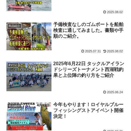
2025.08.02
予備検査なしのゴムボートを船舶
商品紹介
検査に通してみました。書類や手
順のご紹介。
2025.07.31
2025.08.02
2025年6月22日 タックルアイラン
釣行記
ドシリーズトーナメント西湖戦釣
果と上位陣の釣り方をご紹介
2025.06.24
今年もやります！ロイヤルブルー
商品紹介
フィッシングストアイベント開催
決定！