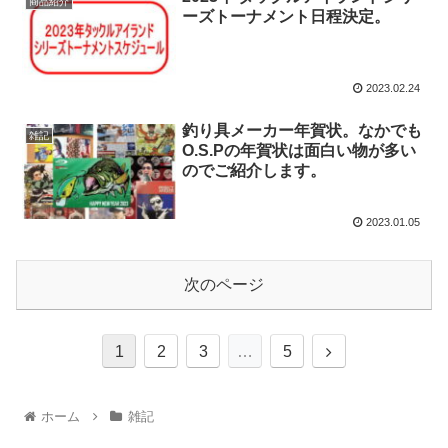
商品紹介
ーズトーナメント日程決定。
2023.02.24
釣り具メーカー年賀状。なかでも
雑記
O.S.Pの年賀状は面白い物が多い
のでご紹介します。
2023.01.05
次のページ
1
2
3
…
5
ホーム
雑記