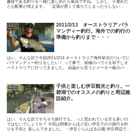
趣味である釣りを一緒に楽しめたら最高ですね。 しかし、子連れだ
と心配事が増えます。 「足場が悪くて落ちてしまったりしない
か？」 「トイレはどうしよう？」 ...
2011/2/13 オーストラリア バラ
釣行記
マンディー釣行。海外での釣行の
準備から釣りまで・・・
はい、そんな訳で今回2011/2/14 オーストラリア海外挙式のついでに
バラマンディー釣りをしたい！ って事で、候補のハワイを却下しオ
ーストラリアに行ってきました。 結論から言うとメーター級のバラ
マンディは釣るの...
子供と楽しむ伊豆観光と釣り。一
釣行記
碧湖でのオススメの釣りと周辺施
設紹介。
はい、そんな訳でそろそろ旅行でも。 っと思われている方も多いの
ではないでしょうか？ 今回は関東からほど近い伊豆での小旅行＆釣
りを子供と 楽しんできました。 ・伊豆ぐらんぱる公園 伊豆周辺で小
さな子が居る家族旅行...