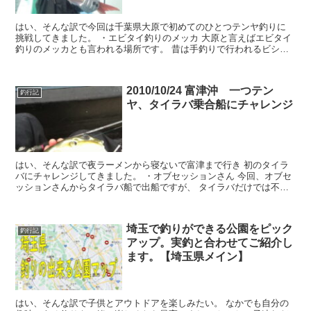
はい、そんな訳で今回は千葉県大原で初めてのひとつテンヤ釣りに
挑戦してきました。 ・エビタイ釣りのメッカ 大原と言えばエビタイ
釣りのメッカとも言われる場所です。 昔は手釣りで行われるビシマ
釣りが盛んに行われて...
2010/10/24 富津沖 一つテン
釣行記
ヤ、タイラバ乗合船にチャレンジ
はい、そんな訳で夜ラーメンから寝ないで富津まで行き 初のタイラ
バにチャレンジしてきました。 ・オブセッションさん 今回、オブセ
ッションさんからタイラバ船で出船ですが、 タイラバだけでは不安
なので・・・・ ...
埼玉で釣りができる公園をピック
釣行記
アップ。実釣と合わせてご紹介し
ます。【埼玉県メイン】
はい、そんな訳で子供とアウトドアを楽しみたい。 なかでも自分の