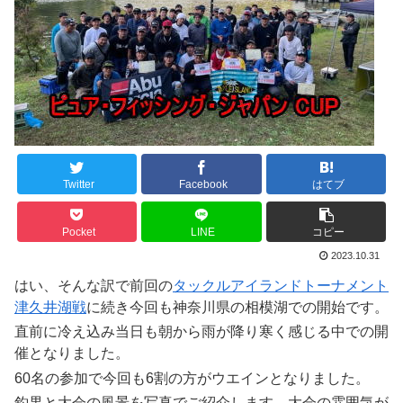
Twitter
Facebook
はてブ
Pocket
LINE
コピー
2023.10.31
はい、そんな訳で前回の
タックルアイランドトーナメント
津久井湖戦
に続き今回も神奈川県の相模湖での開始です。
直前に冷え込み当日も朝から雨が降り寒く感じる中での開
催となりました。
60名の参加で今回も6割の方がウエインとなりました。
釣果と大会の風景を写真でご紹介します。大会の雰囲気が