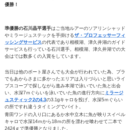
優勝！
準優勝の石川晶平選手
はご当地ルアーのソアリンシャッド
やミラージュステックを手掛ける
ザ・プロフェッサーフィ
ッシングサービス
の代表であり相模湖、津久井湖のガイド
サービスも行っている石川選手。相模湖、津久井湖での大
会はでは数多くの入賞をしています。
当日は他のボート屋さんでも大会が行われていた為、プラ
でもあからさまに多かったエリアは入りづらいと思いライ
ブスコープで探しながら進み本湖で泳いでいた魚と出会
い、水深7ｍぐらいを泳いでいた魚の進行方向に
ミラージ
ュスティック2の4.3
の3.1gキャロを投げ、水深5ｍぐらい
の所ですれ違うタイミングでバイト。
青田ワンドの入り口にあるか水中立木に魚が映りスイベル
キャロで水深14ｍから18ｍの所を漂わせ喰わせて二本で
2424ｇで準優勝となりました。