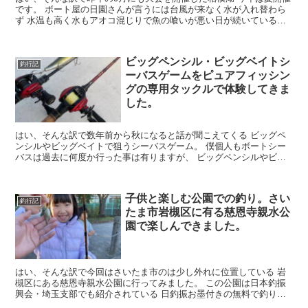
です。 ボート屋の日園さんが言うには台風が来なく水が入れ替わら
ず 水温も高く水もアオコ混じりで魚の喰いが悪い日が続いていると
の事 この日も朝から水温28...
ビッグペンシル・ビッグベイトシ
釣行記
ーバスゲームをピュアフィッシン
グの専用タックルで体験してきま
した。
はい、そんな訳で数年前から秋になると話が聞こえてくる ビッグペ
ンシルやビッグベイトで狙うシーバスゲーム。 僕個人もボートシー
バスは過去に何度か行った事は有りますが、 ビッグペンシルやビッ
グベイトで狙いに行った事は無かったの...
子供と楽しむ公園での釣り。さい
釣行記
たま市岩槻区に有る慈恩寺親水公
園で楽しんできました。
はい、そんな訳で今回はさいたま市のは少し外れに位置している 岩
槻区にある慈恩寺親水公園に行ってみました。 この公園は日本釣振
興会・埼玉支部でも紹介されている 日釣振お墨付きの無料で釣りが
楽しめる釣り場です。 ・慈...