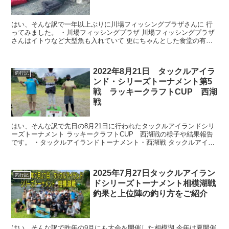
はい、そんな訳で一年以上ぶりに川場フィッシングプラザさんに 行
ってみました。 ・川場フィッシングプラザ 川場フィッシングプラザ
さんはイトウなど大型魚も入れていて 更にちゃんとした食堂の有る
オススメな釣り場さんです。 ...
2022年8月21日 タックルアイラ
釣行記
ンド・シリーズトーナメント第5
戦 ラッキークラフトCUP 西湖
戦
はい、そんな訳で先日の8月21日に行われたタックルアイランドシリ
ーズトーナメント ラッキークラフトCUP 西湖戦の様子や結果報告
です。 ・タックルアイランドトーナメント・西湖戦 タックルアイラ
ンドトーナメントでは4年連続での開...
2025年7月27日タックルアイラン
釣行記
ドシリーズトーナメント相模湖戦
釣果と上位陣の釣り方をご紹介
はい、そんな訳で昨年の9月にも大会を開催した相模湖 今年は夏開催