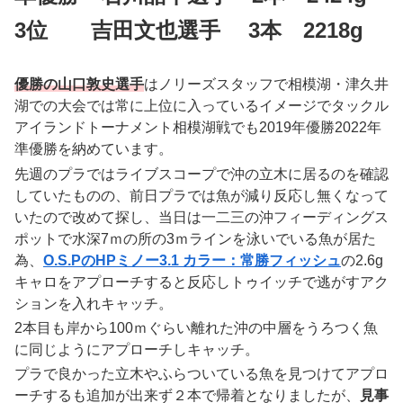
3位 吉田文也選手 3本 2218g
優勝の山口敦史選手
はノリーズスタッフで相模湖・津久井
湖での大会では常に上位に入っているイメージでタックル
アイランドトーナメント相模湖戦でも2019年優勝2022年
準優勝を納めています。
先週のプラではライブスコープで沖の立木に居るのを確認
していたものの、前日プラでは魚が減り反応し無くなって
いたので改めて探し、当日は一二三の沖フィーディングス
ポットで水深7ｍの所の3ｍラインを泳いでいる魚が居た
為、
O.S.PのHPミノー3.1 カラー：常勝フィッシュ
の2.6g
キャロをアプローチすると反応しトゥイッチで逃がすアク
ションを入れキャッチ。
2本目も岸から100ｍぐらい離れた沖の中層をうろつく魚
に同じようにアプローチしキャッチ。
プラで良かった立木やふらついている魚を見つけてアプロ
ーチするも追加が出来ず２本で帰着となりましたが、
見事