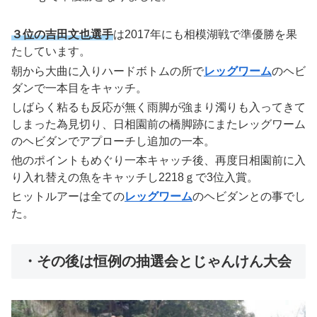
３位の吉田文也選手
は2017年にも相模湖戦で準優勝を果
たしています。
朝から大曲に入りハードボトムの所で
レッグワーム
のヘビ
ダンで一本目をキャッチ。
しばらく粘るも反応が無く雨脚が強まり濁りも入ってきて
しまった為見切り、日相園前の橋脚跡にまたレッグワーム
のヘビダンでアプローチし追加の一本。
他のポイントもめぐり一本キャッチ後、再度日相園前に入
り入れ替えの魚をキャッチし2218ｇで3位入賞。
ヒットルアーは全ての
レッグワーム
のヘビダンとの事でし
た。
・その後は恒例の抽選会とじゃんけん大会