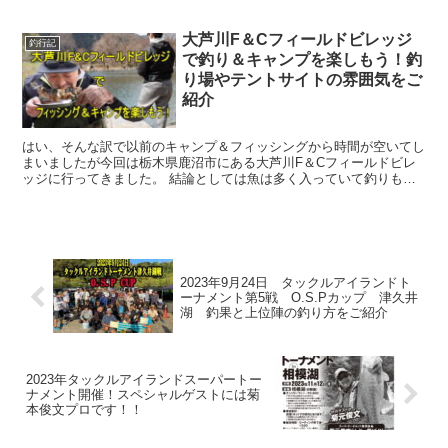
大芦川F＆Cフィールドビレッジ
釣行記
で釣り＆キャンプを楽しもう！釣
り場やテントサイトの雰囲気をご
紹介
はい、そんな訳で以前のキャンプ＆フィッシングから時間が空いてし
まいましたが今回は栃木県鹿沼市にある大芦川F＆Cフィールドビレ
ッジに行ってきました。 結論としては魚は多く入っていて釣りも楽
しめ、釣った魚をキャンプ調理し味わえる釣り人とし...
2023年9月24日 タックルアイランドト
ーナメント第5戦 O.S.Pカップ 津久井
湖 釣果と上位陣の釣り方をご紹介
2023年タックルアイランドスーパートー
ナメント開催！スペシャルゲストには菊
本俊文プロです！！