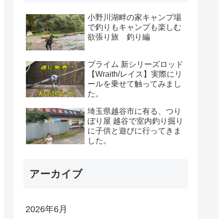
小野川湖畔の家キャンプ場
で釣りもキャンプも楽しむ
欲張り旅 釣り編
プライム 新シリーズロッド
【Wraith/レイス】実際にリ
ールを乗せて触ってみまし
た。
埼玉県越谷市に有る、つり
ぼり屋 越谷で室内釣り掘り
に子供と遊びに行ってきま
した。
アーカイブ
2026年6月