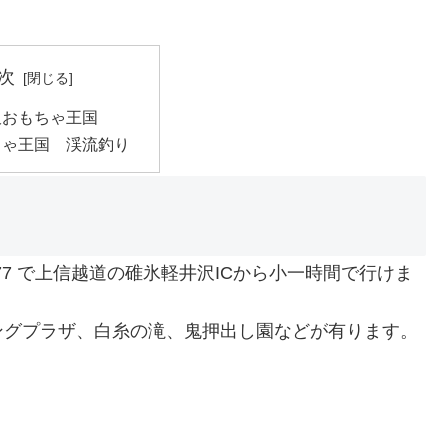
次
沢おもちゃ王国
ちゃ王国 渓流釣り
277 で上信越道の碓氷軽井沢ICから小一時間で行けま
ングプラザ、白糸の滝、鬼押出し園などが有ります。